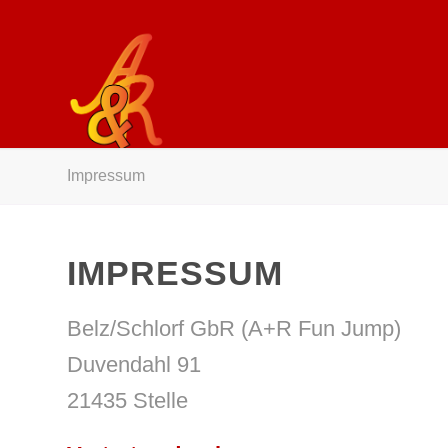
Impressum
IMPRESSUM
Belz/Schlorf GbR (A+R Fun Jump)
Duvendahl 91
21435 Stelle