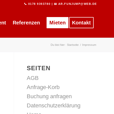
📞 0178 9393780
|
📧 AR.FUNJUMP@WEB.DE
ent
Referenzen
Mieten
Kontakt
Du bist hier:
Startseite
/
Impressum
SEITEN
AGB
Anfrage-Korb
Buchung anfragen
Datenschutz­erklärung